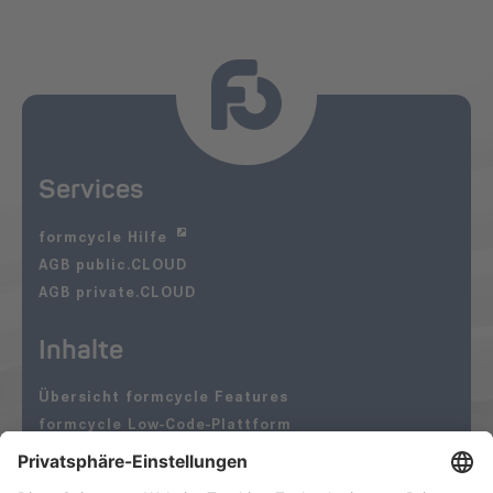
Services
formcycle Hilfe
AGB public.CLOUD
AGB private.CLOUD
Inhalte
Übersicht formcycle Features
formcycle Low-Code-Plattform
Öffentliche Verwaltung
formcycle Anbindungen an Drittsysteme