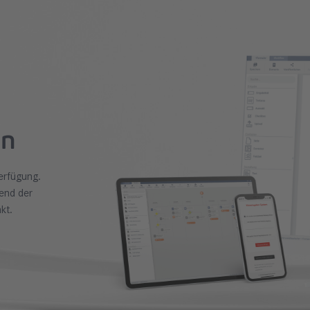
en
erfügung.
end der
kt.