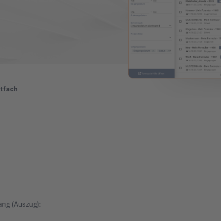
tfach
ang (Auszug):