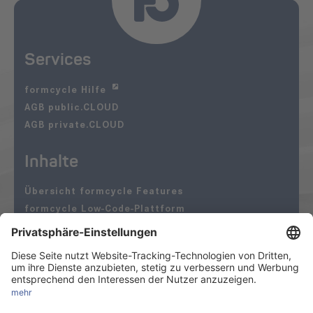
Services
formcycle Hilfe
AGB public.CLOUD
AGB private.CLOUD
Inhalte
Übersicht formcycle Features
formcycle Low-Code-Plattform
Öffentliche Verwaltung
formcycle Anbindungen an Drittsysteme
form.CLOUD
Folgen Sie uns