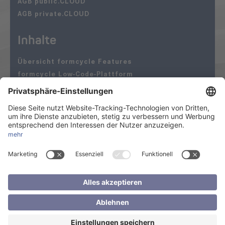
AGB public.CLOUD
AGB private.CLOUD
Inhalte
Übersicht formcycle Features
formcycle Low-Code-Plattform
Öffentliche Verwaltung
formcycle Anbindungen an Drittsysteme
form.CLOUD
Folgen Sie uns
© Copyright 2026 formcycle ein Produkt der XIMA MEDIA GmbH